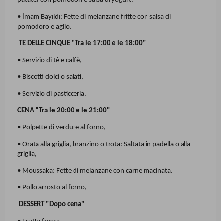
patate) con pomodori e salsa di yogurt.
• İmam Bayıldı: Fette di melanzane fritte con salsa di
pomodoro e aglio.
TE DELLE CINQUE "Tra le 17:00 e le 18:00"
• Servizio di tè e caffè,
• Biscotti dolci o salati,
• Servizio di pasticceria.
CENA "Tra le 20:00 e le 21:00"
• Polpette di verdure al forno,
• Orata alla griglia, branzino o trota: Saltata in padella o alla
griglia,
• Moussaka: Fette di melanzane con carne macinata.
• Pollo arrosto al forno,
DESSERT "Dopo cena"