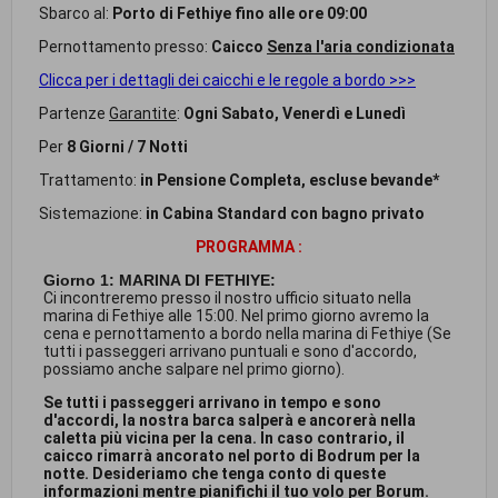
Sbarco al:
Porto di Fethiye fino alle ore 09:00
Pernottamento presso:
Caicco
Senza l'aria condizionata
Clicca per i dettagli dei caicchi e le regole a bordo >>>
Partenze
Garantite
:
Ogni Sabato, Venerdì e Lunedì
Per
8 Giorni / 7 Notti
Trattamento:
in Pensione Completa, escluse bevande*
Sistemazione:
in Cabina Standard con bagno privato
PROGRAMMA :
Giorno 1: MARINA DI FETHIYE:
Ci incontreremo presso il nostro ufficio situato nella
marina di Fethiye alle 15:00. Nel primo giorno avremo la
cena e pernottamento a bordo nella marina di Fethiye (Se
tutti i passeggeri arrivano puntuali e sono d'accordo,
possiamo anche salpare nel primo giorno).
Se tutti i passeggeri arrivano in tempo e sono
d'accordi, la nostra barca salperà e ancorerà nella
caletta più vicina per la cena. In caso contrario, il
caicco rimarrà ancorato nel porto di Bodrum per la
notte. Desideriamo che tenga conto di queste
informazioni mentre pianifichi il tuo volo per Borum.