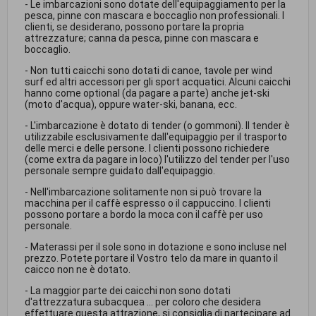
- Le imbarcazioni sono dotate dell'equipaggiamento per la
pesca, pinne con mascara e boccaglio non professionali. I
clienti, se desiderano, possono portare la propria
attrezzature; canna da pesca, pinne con mascara e
boccaglio.
- Non tutti caicchi sono dotati di canoe, tavole per wind
surf ed altri accessori per gli sport acquatici. Alcuni caicchi
hanno come optional (da pagare a parte) anche jet-ski
(moto d'acqua), oppure water-ski, banana, ecc.
- L'imbarcazione è dotato di tender (o gommoni). Il tender è
utilizzabile esclusivamente dall'equipaggio per il trasporto
delle merci e delle persone. I clienti possono richiedere
(come extra da pagare in loco) l'utilizzo del tender per l'uso
personale sempre guidato dall'equipaggio.
- Nell'imbarcazione solitamente non si può trovare la
macchina per il caffè espresso o il cappuccino. I clienti
possono portare a bordo la moca con il caffè per uso
personale.
- Materassi per il sole sono in dotazione e sono incluse nel
prezzo. Potete portare il Vostro telo da mare in quanto il
caicco non ne è dotato.
- La maggior parte dei caicchi non sono dotati
d'attrezzatura subacquea ... per coloro che desidera
effettuare questa attrazione, si consiglia di partecipare ad