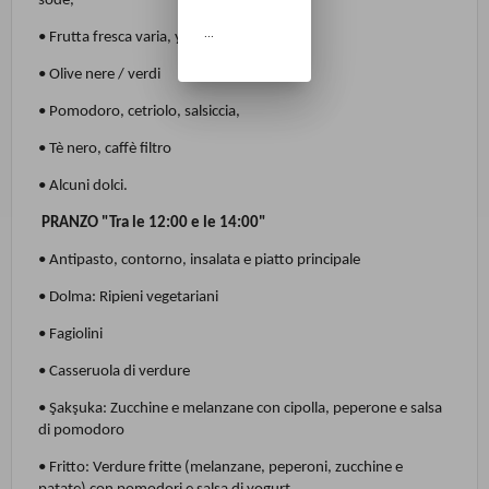
sode,
...
• Frutta fresca varia, yogurt,
• Olive nere / verdi
• Pomodoro, cetriolo, salsiccia,
• Tè nero, caffè filtro
• Alcuni dolci.
PRANZO "Tra le 12:00 e le 14:00"
• Antipasto, contorno, insalata e piatto principale
• Dolma: Ripieni vegetariani
• Fagiolini
• Casseruola di verdure
• Şakşuka: Zucchine e melanzane con cipolla, peperone e salsa
di pomodoro
• Fritto: Verdure fritte (melanzane, peperoni, zucchine e