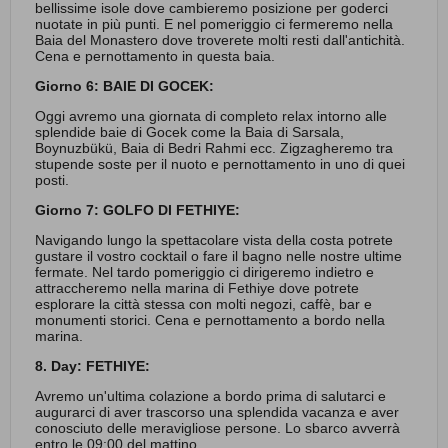
bellissime isole dove cambieremo posizione per goderci
nuotate in più punti. E nel pomeriggio ci fermeremo nella
Baia del Monastero dove troverete molti resti dall'antichità.
Cena e pernottamento in questa baia.
Giorno 6: BAIE DI GOCEK:
Oggi avremo una giornata di completo relax intorno alle
splendide baie di Gocek come la Baia di Sarsala,
Boynuzbükü, Baia di Bedri Rahmi ecc. Zigzagheremo tra
stupende soste per il nuoto e pernottamento in uno di quei
posti.
Giorno 7: GOLFO DI FETHIYE:
Navigando lungo la spettacolare vista della costa potrete
gustare il vostro cocktail o fare il bagno nelle nostre ultime
fermate. Nel tardo pomeriggio ci dirigeremo indietro e
attraccheremo nella marina di Fethiye dove potrete
esplorare la città stessa con molti negozi, caffè, bar e
monumenti storici. Cena e pernottamento a bordo nella
marina.
8. Day: FETHIYE:
Avremo un'ultima colazione a bordo prima di salutarci e
augurarci di aver trascorso una splendida vacanza e aver
conosciuto delle meravigliose persone. Lo sbarco avverrà
entro le 09:00 del mattino.