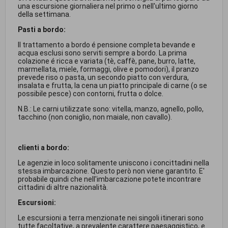
una escursione giornaliera nel primo o nell'ultimo giorno
della settimana.
Pasti a bordo:
Il trattamento a bordo é pensione completa bevande e
acqua esclusi sono serviti sempre a bordo. La prima
colazione é ricca e variata (tè, caffè, pane, burro, latte,
marmellata, miele, formaggi, olive e pomodori), il pranzo
prevede riso o pasta, un secondo piatto con verdura,
insalata e frutta, la cena un piatto principale di carne (o se
possibile pesce) con contorni, frutta o dolce.
N.B.: Le carni utilizzate sono: vitella, manzo, agnello, pollo,
tacchino (non coniglio, non maiale, non cavallo).
clienti a bordo:
Le agenzie in loco solitamente uniscono i concittadini nella
stessa imbarcazione. Questo però non viene garantito. E'
probabile quindi che nell'imbarcazione potete incontrare
cittadini di altre nazionalità.
Escursioni:
Le escursioni a terra menzionate nei singoli itinerari sono
tutte facoltative, a prevalente carattere paesaggistico, e