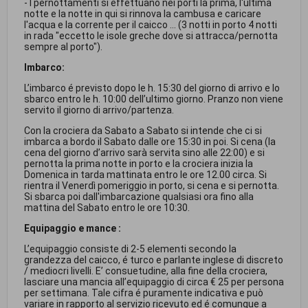
- I pernottamenti si effettuano nei porti la prima, l'ultima
notte e la notte in qui si rinnova la cambusa e caricare
l'acqua e la corrente per il caicco ... (3 notti in porto 4 notti
in rada "eccetto le isole greche dove si attracca/pernotta
sempre al porto").
Imbarco:
L’imbarco é previsto dopo le h. 15:30 del giorno di arrivo e lo
sbarco entro le h. 10:00 dell’ultimo giorno. Pranzo non viene
servito il giorno di arrivo/partenza.
Con la crociera da Sabato a Sabato si intende che ci si
imbarca a bordo il Sabato dalle ore 15:30 in poi. Si cena (la
cena del giorno d’arrivo sarà servita sino alle 22:00) e si
pernotta la prima notte in porto e la crociera inizia la
Domenica in tarda mattinata entro le ore 12.00 circa. Si
rientra il Venerdì pomeriggio in porto, si cena e si pernotta.
Si sbarca poi dall'imbarcazione qualsiasi ora fino alla
mattina del Sabato entro le ore 10:30.
Equipaggio e mance :
L’equipaggio consiste di 2-5 elementi secondo la
grandezza del caicco, é turco e parlante inglese di discreto
/ mediocri livelli. E’ consuetudine, alla fine della crociera,
lasciare una mancia all’equipaggio di circa € 25 per persona
per settimana. Tale cifra é puramente indicativa e può
variare in rapporto al servizio ricevuto ed é comunque a