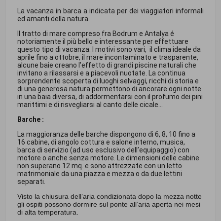
La vacanza in barca a indicata per dei viaggiatori informali
ed amanti della natura.
Il tratto di mare compreso fra Bodrum e Antalya é
notoriamente il più bello e interessante per effettuare
questo tipo di vacanza. I motivi sono vari, il clima ideale da
aprile fino a ottobre, il mare incontaminato e trasparente,
alcune baie creano l’effetto di grandi piscine naturali che
invitano a rilassarsi e a piacevoli nuotate. La continua
sorprendente scoperta di luoghi selvaggi, ricchi di storia e
di una generosa natura permettono di ancorare ogni notte
in una baia diversa, di addormentarsi con il profumo dei pini
marittimi e di risvegliarsi al canto delle cicale...
Barche :
La maggioranza delle barche dispongono di 6, 8, 10 fino a
16 cabine, di angolo cottura e salone interno, musica,
barca di servizio (ad uso esclusivo dell’equipaggio) con
motore o anche senza motore. Le dimensioni delle cabine
non superano 12 mq. e sono attrezzate con un letto
matrimoniale da una piazza e mezza o da due lettini
separati.
Visto la chiusura dell’aria condizionata dopo la mezza notte
gli ospiti possono dormire sul ponte all’aria aperta nei mesi
di alta temperatura.