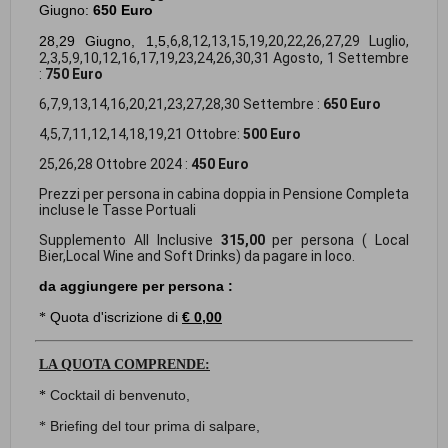
Giugno:
650 Euro
28,29 Giugno, 1,5,
6,8,12,13,15,19,20,22,26,27,29 Luglio,
2,3,5,9,10,12,16,17,19,23,24,26,30,31 Agosto, 1 Settembre
:
750 Euro
6,7,9,13,14,16,20,21,23,27,28,30 Settembre :
650 Euro
4,5,7,11,12,14,18,19,21 Ottobre:
500 Euro
25,26,28 Ottobre 2024 :
450 Euro
Prezzi per persona in cabina doppia in Pensione Completa
incluse le Tasse Portuali
Supplemento All Inclusive
315,00
per persona ( Local
Bier,Local Wine and Soft Drinks) da pagare in loco.
da aggiungere per persona :
Quota d'iscrizione di
€ 0,00
*
LA QUOTA COMPRENDE:
Cocktail di benvenuto,
*
Briefing del tour prima di salpare,
*