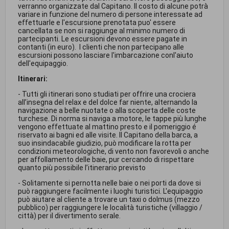
verranno organizzate dal Capitano. Il costo di alcune potrà
variare in funzione del numero di persone interessate ad
effettuarle e l'escursione prenotata puo' essere
cancellata se non si raggiunge al minimo numero di
partecipanti. Le escursioni devono essere pagate in
contanti (in euro). I clienti che non partecipano alle
escursioni possono lasciare l'imbarcazione conl'aiuto
dell'equipaggio.
Itinerari:
- Tutti gli itinerari sono studiati per offrire una crociera
all’insegna del relax e del dolce far niente, alternando la
navigazione a belle nuotate o alla scoperta delle coste
turchese. Di norma si naviga a motore, le tappe più lunghe
vengono effettuate al mattino presto e il pomeriggio é
riservato ai bagni ed alle visite. Il Capitano della barca, a
suo insindacabile giudizio, può modificare la rotta per
condizioni meteorologiche, di vento non favorevoli o anche
per affollamento delle baie, pur cercando di rispettare
quanto più possibile l’itinerario previsto
- Solitamente si pernotta nelle baie o nei porti da dove si
può raggiungere facilmente i luoghi turistici. L'equipaggio
può aiutare al cliente a trovare un taxi o dolmus (mezzo
pubblico) per raggiungere le località turistiche (villaggio /
città) per il divertimento serale.