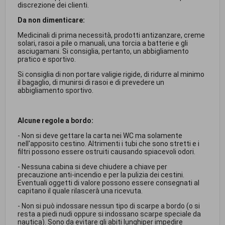
discrezione dei clienti.
Da non dimenticare:
Medicinali di prima necessità, prodotti antizanzare, creme
solari, rasoi a pile o manuali, una torcia a batterie e gli
asciugamani. Si consiglia, pertanto, un abbigliamento
pratico e sportivo.
Si consiglia di non portare valigie rigide, di ridurre al minimo
il bagaglio, di munirsi di rasoi e di prevedere un
abbigliamento sportivo.
Alcune regole a bordo:
- Non si deve gettare la carta nei WC ma solamente
nell'apposito cestino. Altrimenti i tubi che sono stretti e i
filtri possono essere ostruiti causando spiacevoli odori.
- Nessuna cabina si deve chiudere a chiave per
precauzione anti-incendio e per la pulizia dei cestini.
Eventuali oggetti di valore possono essere consegnati al
capitano il quale rilascerà una ricevuta.
- Non si può indossare nessun tipo di scarpe a bordo (o si
resta a piedi nudi oppure si indossano scarpe speciale da
nautica). Sono da evitare gli abiti lunghiper impedire