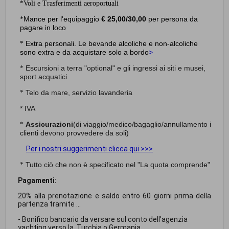
*Voli e Trasferimenti aeroportuali
Mance per l'equipaggio
€ 25,00/30,00
per persona da
*
pagare in loco
Extra personali. Le bevande alcoliche e non-alcoliche
*
sono extra e da acquistare solo a bordo
>
Escursioni a terra "optional" e gli ingressi ai siti e musei,
*
sport acquatici.
Telo da mare, servizio lavanderia
*
* IVA
Assicurazioni
(di viaggio/medico/bagaglio/annullamento i
*
clienti devono provvedere da soli)
Per i nostri suggerimenti clicca qui >>>
Tutto ciò che non è specificato nel "La quota comprende"
*
Pagamenti:
20% alla prenotazione e saldo entro 60 giorni prima della
partenza tramite ...
- Bonifico bancario da versare sul conto dell'agenzia
yachting verso la Turchia o Germania