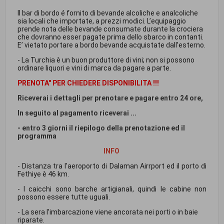
Il bar di bordo é fornito di bevande alcoliche e analcoliche
sia locali che importate, a prezzi modici. L’equipaggio
prende nota delle bevande consumate durante la crociera
che dovranno esser pagate prima dello sbarco in contanti.
E’ vietato portare a bordo bevande acquistate dall’esterno.
- La Turchia è un buon produttore di vini; non si possono
ordinare liquori e vini di marca da pagare a parte.
PRENOTA" PER CHIEDERE DISPONIBILITA !!!
Riceverai i dettagli per prenotare e pagare entro 24 ore,
In seguito al pagamento riceverai ...
- entro 3 giorni il riepilogo della prenotazione ed il
programma
INFO
- Distanza tra l'aeroporto di Dalaman Airrport ed il porto di
Fethiye è 46 km.
- I caicchi sono barche artigianali, quindi le cabine non
possono essere tutte uguali.
- La sera l’imbarcazione viene ancorata nei porti o in baie
riparate.