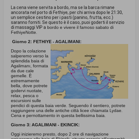
La cena viene servita a bordo, ma se la barca rimane
ancorata nel porto di Fethiye, per chi arriva dopo le 21:30,
un semplice cestino per i pasti (panino, frutta, ecc.)
saranno forniti. Se questo è il caso, puoi goderti il servizio
di massaggi VIP a
bordo e vivere il famoso sabato di
FethiyeNotte.
Giorno 2: FETHIYE - AGALIMANI:
Dopo la colazione
salperemo verso la
splendida baia di
Agalimanı, formata
da due cale
gemelle. È
estremamente
bella, dove potrete
godervi nuotate,
relax, pesca o
escursioni sulle
pendici di questa baia verde. Seguendo il sentiero, potrete
raggiungere una delle antiche città licee chiamata Lydae.
Cena e pernottamento in questa bellissima baia.
Giorno 3: AGALIMANI - EKINCIK:
Oggi inizieremo presto, dopo 2 ore di navigazione