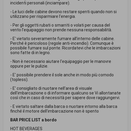
incidenti personali (inciampare).
- Le luci delle cabine devono restare spenti quando non si
utilizzano per risparmiare l'energia.
- Per gli oggetti rubati o smarriti o volati per causa del
vento l’equipaggio non prende nessuna responsabilità.
- E' vietato severamente fumare all'interno delle cabine.
Perché è pericoloso (regole anti-incendio). Comunque è
possibile fumare sul ponte. Ricordatevi che le imbarcazioni
sono fatte di in legno.
- Non è necessario aiutare l'equipaggio per le manovre
oppure per le pulizie.
- E' possibile prendere il sole anche in modo più comodo
(topless).
- E' consigliato di nuotare nell'area di visuale
dell'imbarcazione o di informare qualcuno se Vi allontanate
così che in caso di necessità per sapere dove raggiungervi.
- E vietato saltare dalla barca o nuotare intorno alla barca
finché il motore dell'imbarcazione non è spento
BAR PRICE LIST a bordo
HOT BEVERAGES