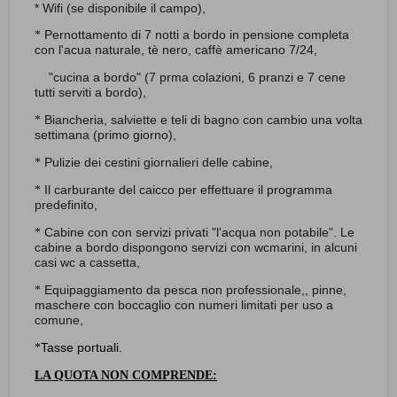
* Wifi (se disponibile il campo),
Pernottamento di 7 notti a bordo in pensione completa
*
con l'acua naturale, tè nero, caffè americano 7/24,
"cucina a bordo" (7 prma colazioni, 6 pranzi e 7 cene
tutti serviti a bordo),
Biancheria, salviette e teli di bagno con cambio una volta
*
settimana (primo giorno),
Pulizie dei cestini giornalieri delle cabine,
*
Il carburante del caicco per effettuare il programma
*
predefinito,
Cabine con con servizi privati "l'acqua non potabile". Le
*
cabine a bordo dispongono servizi con wc
marini, in alcuni
casi wc a cassetta,
Equipaggiamento da pesca non professionale,, pinne,
*
maschere con boccaglio con numeri limitati per uso a
comune,
Tasse portuali.
*
LA QUOTA NON COMPRENDE: