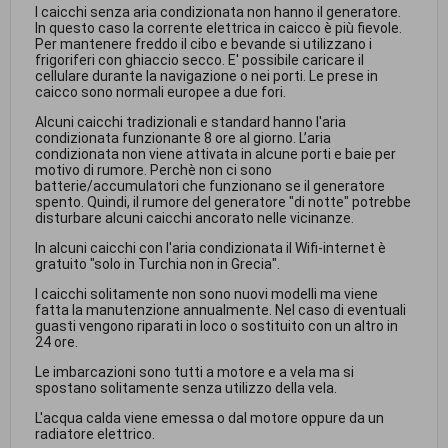
I caicchi senza aria condizionata non hanno il generatore.
In questo caso la corrente elettrica in caicco è più fievole.
Per mantenere freddo il cibo e bevande si utilizzano i
frigoriferi con ghiaccio secco. E' possibile caricare il
cellulare durante la navigazione o nei porti. Le prese in
caicco sono normali europee a due fori.
Alcuni caicchi tradizionali e standard hanno l'aria
condizionata funzionante 8 ore al giorno. L’aria
condizionata non viene attivata in alcune porti e baie per
motivo di rumore. Perchè non ci sono
batterie/accumulatori che funzionano se il generatore
spento. Quindi, il rumore del generatore "di notte" potrebbe
disturbare alcuni caicchi ancorato nelle vicinanze.
In alcuni caicchi con l'aria condizionata il Wifi-internet è
gratuito "solo in Turchia non in Grecia".
I caicchi solitamente non sono nuovi modelli ma viene
fatta la manutenzione annualmente. Nel caso di eventuali
guasti vengono riparati in loco o sostituito con un altro in
24 ore.
Le imbarcazioni sono tutti a motore e a vela ma si
spostano solitamente senza utilizzo della vela.
L'acqua calda viene emessa o dal motore oppure da un
radiatore elettrico.