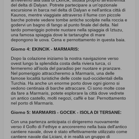
arriveremo alla baia di Ekincik, situata proprio all'estremità
del delta di Dalyan. Potrete partecipare a un'opzionale
escursione in barca nel delta di Dalyan e nell'antica città di
Kaunos, mentre viaggiate attraverso il fiume con piccole
barche potrete vedere tombe antiche scolpite nella roccia e
godervi un bagno di fango al punto finale del delta. Nel
tardo pomeriggio potrete nuotare nella spiaggia di Iztuzu,
una famosa spiaggia dove le tartarughe di mare
depongono le uova. Cena e pernottamento in questa baia.
Giorno 4: EKINCIK - MARMARIS:
Dopo la colazione iniziamo la nostra navigazione verso
ovest lungo la splendida costa della riviera turca, ci
fermeremo all'isola del paradiso per nuotare e pranzare.
Nel pomeriggio attraccheremo a Marmaris, una delle
famose località turistiche delle coste sud-occidentali della
Turchia. Ha anche un enorme porto dove ogni giorno si
vedono centinaia di barche attraccare. Ci sono molte cose
da fare a Marmaris, potete esplorare la città dove vedrete
un antico castello, molti negozi, caffè e bar. Pernottamento
nel porto di Marmaris.
Giorno 5: MARMARIS - GOCEK - ISOLA DI TERSANE:
Con una partenza anticipata ci dirigeremo nuovamente
verso il Golfo di Fethiye e ancoreremo nella baia dell'antico
cantiere navale, dove è stato effettivamente utilizzato come
cantiere navale dai Liciani, è in realtà un gruppo di