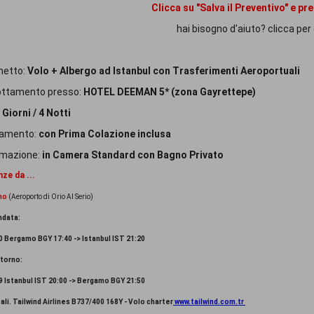
Clicca su "Salva il Preventivo" e pr
hai bisogno d'aiuto? clicca per
hetto:
Volo + Albergo ad Istanbul con Trasferimenti Aeroportuali
ottamento presso:
HOTEL DEEMAN 5* (zona Gayrettepe)
Giorni / 4 Notti
tamento:
con Prima Colazione inclusa
mazione:
in Camera Standard con Bagno Privato
ze da ...
mo
(Aeroporto di Orio Al Serio)
ndata:
0 Bergamo BGY 17:40 -> Istanbul IST 21:20
itorno:
9 Istanbul IST 20:00 -> Bergamo BGY 21:50
ali. Tailwind Airlines B737/400 168Y - Volo charter
www.tailwind.com.tr