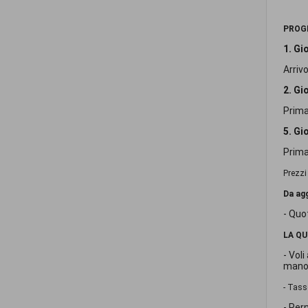
PROG
1. Gio
Arriv
2. Gi
Prima
5. Gi
Prima 
Prezzi
Da ag
- Quot
LA Q
- Vol
mano 
- Tass
- Per