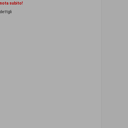
enota subito!
 dettgli