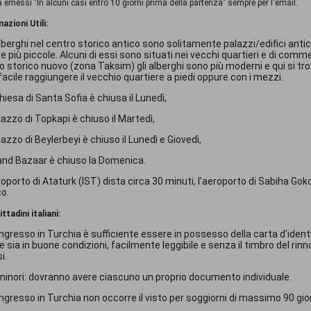
 emessi "
In alcuni casi entro 10 giorni prima della partenza"
sempre per l'email.
azioni Utili:
 alberghi nel centro storico antico sono solitamente palazzi/edifici anti
e più piccole. Alcuni di essi sono situati nei vecchi quartieri e di comm
o storico nuovo (zona Taksim) gli alberghi sono più moderni e qui si trov
 facile raggiungere il vecchio quartiere a piedi oppure con i mezzi.
hiesa di Santa Sofia è chiusa il Lunedì,
alazzo di Topkapi è chiuso il Martedì,
alazzo di Beylerbeyi è chiuso il Lunedì e Giovedì,
Grand Bazaar è chiuso la Domenica.
eroporto di Ataturk (IST) dista circa 30 minuti, l'aeroporto di Sabiha Go
co.
ittadini italiani:
'ingresso in Turchia è sufficiente essere in possesso della carta d'ident
e sia in buone condizioni, facilmente leggibile e senza il timbro del rin
i.
 minori: dovranno avere ciascuno un proprio documento individuale.
'ingresso in Turchia non occorre il visto per soggiorni di massimo 90 gio