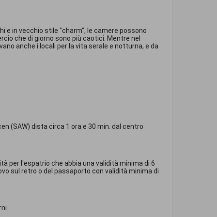
chi e in vecchio stile "charm", le camere possono
ercio che di giorno sono più caotici. Mentre nel
ano anche i locali per la vita serale e notturna, e da
kcen (SAW) dista circa 1 ora e 30 min. dal centro
ità per l'espatrio che abbia una validità minima di 6
novo sul retro o del passaporto con validità minima di
rni