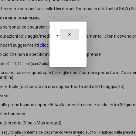
sferimenti aeroportuali collettivi da/per l'aeroporto di Istanbul SAW (S
UOTA NON COMPRENDE:
ra personali ed escursioni facoltative.
..
icurazioni (di viaggio/medico/bagaglio/annullamento i clienti devono p
 nostri suggerimenti
clicca qui >>>
...
o ciò che non è specificato nel "La quota comprende"
ino 0 - 11,99 anni (con 2 adulti in camera doppia)
 ci sono camere quadruple (famiglie con 2 bambini pernotta in 2 came
ambini)
ere triple (composta da una doppia + sofa bed o letto aggiunto)
enti:
alla prenotazione oppure 50% alla prenotazione e saldo entro 30 giorni 
ifico bancario
ta di credito (Visa o Mastercard)
In seguito alla conferma del pagamento verrà inviato subito il riepilogo della prenota