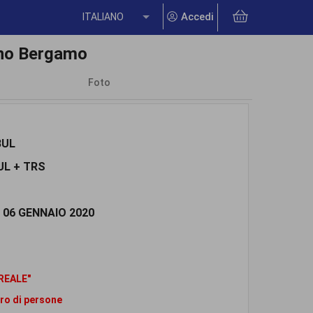
Accedi
ITALIANO
ano Bergamo
Foto
E
BUL
UL + TRS
l 06 GENNAIO 2020
REALE"
ero di persone