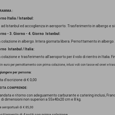
RAMMA :
rno Italia / Istanbul:
o ad Istanbul ed accoglienza in aeroporto. Trasferimento in albergo e
orno - 3. Giorno - 4. Giorno Istanbul:
 colazione in albergo. Intera giornata libera. Pernottamento in albergo.
orno Istanbul / Italia:
colazione e trasferimento all'aeroporto per il volo di rientro in Italia. Fi
 in euro per pernottamento con prima colazione, inlusi voli con tasse ed oneri e tras
giungere per persona:
a d'iscrizione di € 0,00
UOTA COMPRENDE:
i andata e ritorno con adeguamento carburante e catering inclusi, Franc
di dimensioni non superiori a 55x40x20 cm e 8 kg.
e aeroportuali di € 85,00
nottamento di 4 notti con prima colazione.