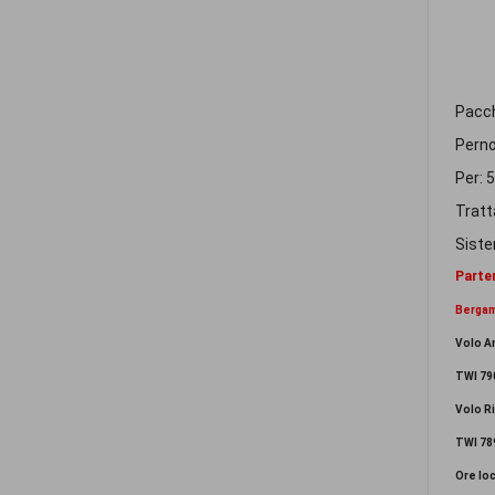
Pacc
Pern
Per: 5
Trat
Siste
Parten
Berga
Volo A
TWI 79
Volo R
TWI 78
Ore loc