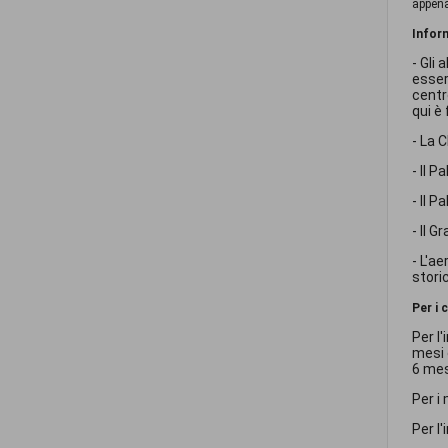
appena
Inform
- Gli
esser
centr
qui è
- La C
- Il P
- Il P
- Il 
- L'a
stori
Per i c
Per l
mesi 
6 mes
Per i
Per l