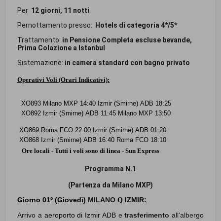
Per
12 giorni, 11 notti
Pernottamento presso:
Hotels di categoria 4*/5*
Trattamento:
in Pensione Completa escluse bevande,
Prima Colazione a Istanbul
Sistemazione:
in camera standard con bagno privato
Operativi Voli (Orari Indicativi):
XO893 Milano MXP 14:40 Izmir (Smirne) ADB 18:25
XO892 Izmir (Smirne) ADB 11:45
Milano MXP
13:50
XO869 Roma FCO 22:00 Izmir (Smirne) ADB 01:20
XO868 Izmir (Smirne) ADB 16:40 Roma FCO 18:10
Ore locali - Tutti i voli sono di linea - Sun Express
Programma N.1
(Partenza da Milano MXP)
Giorno 01º (
Giovedì
)
MILANO
IZMIR:
Q
Arrivo a
aeroporto di Izmir ADB
e
trasferimento
all'albergo