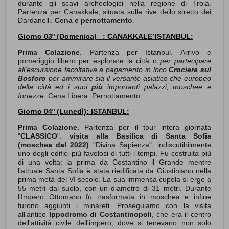
durante gli scavi archeologici nella regione di Troia.
Partenza per Canakkale, situata sulle rive dello stretto dei
Dardanelli.
Cena e pernottamento
.
Giorno 03º
(Domenica)
:
CANAKKALE
ISTANBUL
:
’
Prima Colazione
. Partenza per Istanbul. Arrivo e
pomeriggio libero per esplorare la città o
per partecipare
all'escursione facoltativa a pagamento in loco
Crociera sul
Bosforo
per ammirare sia il versante asiatico che europeo
della città ed i suoi
più
importanti palazzi, moschee e
fortezze
. Cena Libera. Pernottamento
Giorno 04º (Lunedì): ISTANBUL:
Prima Colazione.
Partenza per il tour intera giornata
"
CLASSICO
":
visita alla Basilica di Santa Sofia
(moschea dal 2022)
"Divina Sapienza", indiscutibilmente
uno degli edifici più favolosi di tutti i tempi. Fu costruita più
di una volta: la prima da Costantino il Grande mentre
l’attuale Santa Sofia è stata riedificata da Giustiniano nella
prima metà del VI secolo. La sua immensa cupola si erge a
55 metri dal suolo, con un diametro di 31 metri. Durante
l'Impero Ottomano fu trasformata in moschea e infine
furono aggiunti i minareti. Proseguiamo con la visita
all'antico
Ippodromo di Costantinopoli
, che era il centro
dell'attività civile dell'impero, dove si tenevano non solo