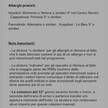
Alberghi previsti:
Istanbul: Momento o Venera o similari 4* nel Centro Storico
, Cappadocia: Perissia 5* o similari
Pamukkale: Adempira o similari , Kuşadasi : Le Bleu 5* o
similari
Note Importanti:
- La dicitura “o similare” per gli alberghi si riferisce al fatto
che è stato bloccato camere in più di un albergo e non si
può menzionarli tutti nel programma.
- La dicitura “indicativi” per gli operativi si riferisce al fatto
che la maggior parte dei PNRs (numero della
prenotazione voli) prevede gli operativi menzionati sopra e
entrambi i vettori hanno comunque il diritto di utilizzare voli
diversi da quelli indicati in date eccezionali sugli aeroporti
dove operano più di un volo.
-
Le colazioni del
12°
giorno saranno fornite o meno, a
seconda dell'orario di arrivo o partenza transfer e/o
apertura ristorante dell'hotel. Le strutture non rimborsano
alcun importo per queste colazioni mancati.