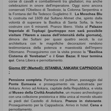
corse di cavalli e combattimenti tra gladiatori, ma anche
celebrazioni in onore dell'imperatore. Oggi sono ancora
conservati l'Obelisco di Teodosio, la Colonna Serpentina e
la Fontana del Re Tedesco Guglielmo II.
La Moschea Blu
fu costruita nel 1609 dal Sultano Ahmet che, spinto dalla
volontà di superare la Basilica di Santa Sofia, la fece
costruire con 6 minareti. Pranzo libero. Visita al
Palazzo
Imperiale di Topkapi (purtroppo non sarà possibile
visitare l’Harem a causa dell’intensità della giornata),
dimora dei Sultani per quasi quattro secoli, la cui
architettura con le magnifiche decorazioni rendono
testimonianza della potenza e maestosità dell’Impero
Ottomano. Proseguiremo con la visita presso la
’’Basilica
Cisterna di Yerebatan’’
e il
Gran Bazar.
Il tour termina
qui
. Cena Libera e pernottamento.
Giorno 05º (Martedì): ISTANBUL
ANKARA
CAPPADOCIA
’
’
:
Pensione completa
. Partenza col pullman, passaggio dal
Ponte Euroasia
e proseguimento via autostrada per
Ankara. Arrivo ad Ankara, capitale della Repubblica, e visita
al
Museo della Civiltà Anatoliche
, un museo archeologico
con una collezione preistorica e ittita unica al mondo situato
ai piedi del Castello di Ankara.
Pranzo in ristorante
.
Proseguimento per la Cappadocia. Arrivo in hotel.
Cena e
pernottamento.