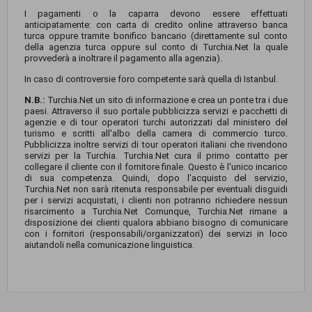
I pagamenti o la caparra devono essere effettuati
anticipatamente: con carta di credito online attraverso banca
turca oppure tramite bonifico bancario (direttamente sul conto
della agenzia turca oppure sul conto di Turchia.Net la quale
provvederà a inoltrare il pagamento alla agenzia).
In caso di controversie foro competente sarà quella di Istanbul.
N.B.:
Turchia.Net un sito di informazione e crea un ponte tra i due
paesi. Attraverso il suo portale pubblicizza servizi e pacchetti di
agenzie e di tour operatori turchi autorizzati dal ministero del
turismo e scritti all'albo della camera di commercio turco.
Pubblicizza inoltre servizi di tour operatori italiani che rivendono
servizi per la Turchia. Turchia.Net cura il primo contatto per
collegare il cliente con il fornitore finale. Questo è l'unico incarico
di sua competenza. Quindi, dopo l'acquisto del servizio,
Turchia.Net non sarà ritenuta responsabile per eventuali disguidi
per i servizi acquistati, i clienti non potranno richiedere nessun
risarcimento a Turchia.Net Comunque, Turchia.Net rimane a
disposizione dei clienti qualora abbiano bisogno di comunicare
con i fornitori (responsabili/organizzatori) dei servizi in loco
aiutandoli nella comunicazione linguistica.