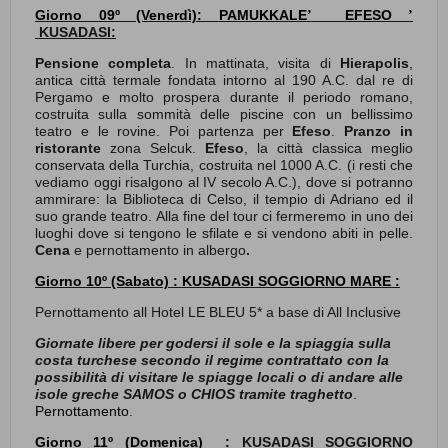
Giorno 09º (Venerdì):
PAMUKKALE
EFESO
’
’
KUSADASI:
Pensione completa
. In mattinata, visita di
Hierapolis
,
antica città termale fondata intorno al 190 A.C. dal re di
Pergamo e molto prospera durante il periodo romano,
costruita sulla sommità delle piscine con un bellissimo
teatro e le rovine. Poi partenza per
Efeso
.
Pranzo
in
ristorante
zona Selcuk.
Efeso
,
la città classica meglio
conservata della Turchia, costruita nel 1000 A.C. (i resti che
vediamo oggi risalgono al IV secolo A.C.), dove si potranno
ammirare: la Biblioteca di Celso, il tempio di Adriano ed il
suo grande teatro. Alla fine del tour ci fermeremo in uno dei
luoghi dove si tengono le sfilate e si vendono abiti in pelle.
Cena
e
pernottamento in albergo
.
Giorno
10º
(Sabato) : KUSADASI SOGGIORNO MARE :
Pernottamento all Hotel LE BLEU 5* a base di All Inclusive
Giornate libere per godersi il sole e la spiaggia sulla
costa turchese secondo il regime contrattato con la
possibilità di visitare le spiagge locali o di andare alle
isole greche SAMOS o CHIOS tramite traghetto
.
Pernottamento
.
Giorno 11º (
Domenica
) :
KUSADASI SOGGIORNO