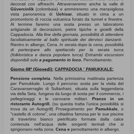
decorati con affreschi. Attraverseremo anche la valle di
Güvercinlik
(colombaia) e ammireremo una meravigliosa
vista panoramica di
Uchisar
, situato in cima a un
promontorio di roccia vulcanica forato da tunnel e finestre.
Al termine faremo una sosta presso un laboratorio
artigianale di decorazioni, pietre tipiche e gioielli della
Cappadocia.
Alla fine della giornata, possibilità di attendere
facoltativamente al ballo spirituale dei dervisci danzanti.
Rientro in albergo, Cena.
In serata dopo la cena, possibilità
di partecipare allo spettacolo per la serata turca
(folkloristica e danza popolare turca) Entrambi escursioni
disponibili solo
a pagamento in loco.
Pernottamento.
Giorno 08º (Giovedì):
CAPPADOCIA
PAMUKKALE:
’
Pensione completa
. Nella primissima mattinata partenza
per Pamukkale. Lungo il percorso sosta per la visita del
Caravanserraglio di Sultanhani, situata sulla leggendaria
via della Seta, fungeva da luogo di sosta per il commercio, i
pellegrinaggi e le carovane militari.
Pranzo in un
ristorante Autogrill.
(su questa tratta l’unica possibilità si
trova da un Autogrill) Proseguimento per
Pamukkale
, o
"castello di cotone", una cittadina famosa per le sue piscine
di travertino bianco pietrificato formate dalla calce
contenuta nell'acqua delle sorgenti termali che si
sprigionano nella zona.
Cena e
pernottamento in albergo.