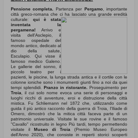
Pensione completa.
Partenza per
Pergamo
, importante
città greco-romana che ci ha lasci
ato una grande eredità
culturale:
qui è stata
inventata la
pergamena!
Arrivo e
visita dell'Asclepio, il
famoso ospedale del
mondo antico, dedicato al
dio della salute,
Esculapio. Qui visse il
famoso medico Galeno.
Le gallerie del sonno, il
piccolo teatro per i
pazienti, le piscine, la lunga strada antica e il cortile con le
colonne ioniche sono i monumenti giunti fino a noi da quei
tempi splendidi.
Pranzo in ristorante.
Proseguimento per
Troia
, il cui solo nome evoca una serie di personaggi e
luoghi ricchi di avventure, eroi e distruzione della città
mistica. Fu Schliemann nel 1872 che, utilizzando come
guida il più antico racconto della guerra di Troia, l'Iliade di
Omero, dimostrò che la mitica città faceva parte di un
patrimonio universale. Visitate le sue rovine e il famoso
"Cavallo" ricostruito in legno Più tardi, tempo permettendo
visitate il
Museo di Troia
(Premio Museo Europeo
dell'Anno 2020), che consiste in reperti storici scoperti