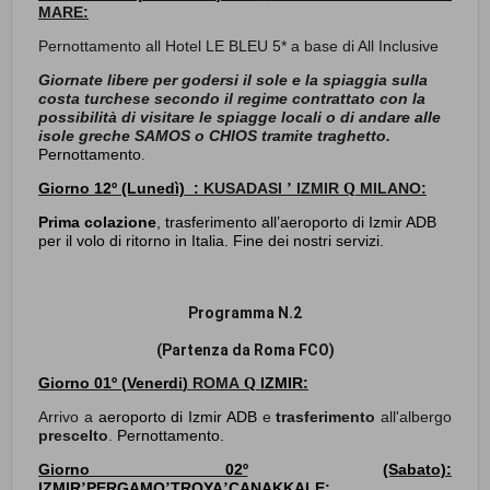
MARE:
Pernottamento all Hotel LE BLEU 5* a base di All Inclusive
Giornate libere per godersi il sole e la spiaggia sulla
costa turchese secondo il regime contrattato con la
possibilità di visitare le spiagge locali o di andare alle
isole greche SAMOS o CHIOS tramite traghetto.
Pernottamento
.
Giorno
12º (Lunedì) :
KUSADASI
IZMIR
MILANO:
’
Q
Prima colazione
, trasferimento all’aeroporto di Izmir ADB
per il volo di ritorno in Italia. Fine dei nostri servizi.
Programma N.2
(Partenza da Roma FCO)
Giorno 01º (
Venerdi
)
ROMA
IZMIR:
Q
Arrivo a
aeroporto di Izmir ADB
e
trasferimento
all'albergo
prescelto
.
Pernottamento.
Giorno 02º
(Sabato):
IZMIR
PERGAMO
TROYA
CANAKKALE:
’
’
’