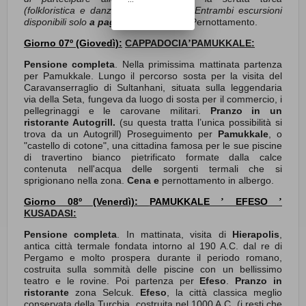
(folkloristica e danza popolare turca) Entrambi escursioni
disponibili solo
a pagamento in loco.
Pernottamento.
Giorno 07º (Giovedì):
CAPPADOCIA
PAMUKKALE:
’
Pensione completa
. Nella primissima mattinata partenza
per Pamukkale. Lungo il percorso sosta per la visita del
Caravanserraglio di Sultanhani, situata sulla leggendaria
via della Seta, fungeva da luogo di sosta per il commercio, i
pellegrinaggi e le carovane militari.
Pranzo in un
ristorante Autogrill.
(su questa tratta l’unica possibilità si
trova da un Autogrill) Proseguimento per
Pamukkale
, o
"castello di cotone", una cittadina famosa per le sue piscine
di travertino bianco pietrificato formate dalla calce
contenuta nell'acqua delle sorgenti termali che si
sprigionano nella zona.
Cena e
pernottamento in albergo.
Giorno 08º (Venerdì):
PAMUKKALE
EFESO
’
’
KUSADASI:
Pensione completa
. In mattinata, visita di
Hierapolis
,
antica città termale fondata intorno al 190 A.C. dal re di
Pergamo e molto prospera durante il periodo romano,
costruita sulla sommità delle piscine con un bellissimo
teatro e le rovine. Poi partenza per
Efeso
.
Pranzo
in
ristorante
zona Selcuk.
Efeso
,
la città classica meglio
conservata della Turchia, costruita nel 1000 A.C. (i resti che