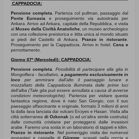
CAPPADOCIA:
Pensione completa
. Partenza col pullman, passaggio dal
Ponte Euroasia
e proseguimento via autostrada per
Ankara. Arrivo ad Ankara, capitale della Repubblica, e visita
al
Museo della Civiltà Anatoliche
, un museo archeologico
con una collezione preistorica e ittita unica al mondo situato
ai piedi del Castello di Ankara.
Pranzo in ristorante
.
Proseguimento per la Cappadocia. Arrivo in hotel.
Cena e
pernottamento.
Giorno 07º (Mercoledì): CAPPADOCIA:
Pensione completa
. Possibilità di partecipare alla gita in
Mongolfiera - facoltativo,
a pagamento esclusivamente in
loco
per ammirare dall’alto il paesaggio lunare e
mozzafiato della Cappadocia illuminata dalle prime luci
dell’alba
(Tale gita può essere annullata a causa di avverse
condizioni meteorologiche)
. Partenza per visitare questa
fantastica regione, dove è nato San Giorgio, con il suo
paesaggio affascinante e originale, formato 3 milioni di anni
fa dalla lava lanciata dai vulcani Erciyes e Hasan. Visita alla
città sotterranea
di Ozkonak
(o ad un'altra simile costruita)
dalle comunità cristiane per proteggersi dalle invasioni
arabe. Faremo una sosta in un laboratorio di tappeti e kilim.
Pranzo in ristorante
. Nel pomeriggio visita dei numerosi
monasteri e cappelle di
Göreme,
scavati nella roccia e