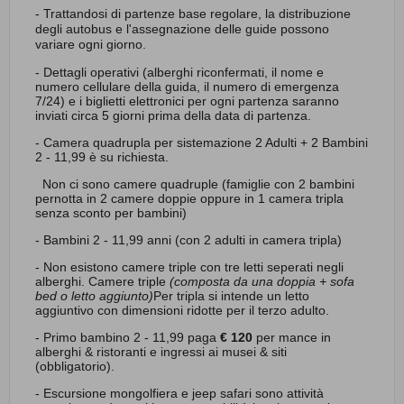
- Trattandosi di partenze base regolare, la distribuzione
degli autobus e l'assegnazione delle guide possono
variare ogni giorno.
- Dettagli operativi (alberghi riconfermati, il nome e
numero cellulare della guida, il numero di emergenza
7/24) e i biglietti elettronici per ogni partenza saranno
inviati circa 5 giorni prima della data di partenza.
- Camera quadrupla per sistemazione 2 Adulti + 2 Bambini
2 - 11,99 è su richiesta.
Non ci sono camere quadruple (famiglie con 2 bambini
pernotta in 2 camere doppie oppure in 1 camera tripla
senza sconto per bambini)
- Bambini 2 - 11,99 anni (con 2 adulti in camera tripla)
- Non esistono camere triple con tre letti seperati negli
alberghi.
Camere triple
(composta da una doppia + sofa
bed o letto aggiunto)
Per tripla si intende un letto
aggiuntivo con dimensioni ridotte per il terzo adulto.
- Primo bambino 2 - 11,99 paga
€ 120
per mance in
alberghi & ristoranti e ingressi ai musei & siti
(obbligatorio).
- Escursione mongolfiera e jeep safari sono attività