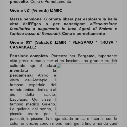
prescelto
. Cena e
Pernottamento.
Giorno 02º (Venerdi) IZMIR:
Mezza pensione
.
Giornata libera per esplorare la bella
città dell’Egeo o
per partecipare all'escursione
facoltativa a pagamento in loco Agorà di Smirne e
l'antico bazar di Kemeralti.
Cena e pernottamento
.
Giorno 03º
(Sabato):
IZMIR
PERGAMO
TROYA
’
’
’
CANAKKALE:
Pensione completa.
Partenza per
Pergamo
, importante
città greco-romana che ci ha lasciato una grande eredità
cul
turale:
qui è stata
inventata la
pergamena!
Arrivo e
visita dell'Asclepio, il
famoso ospedale del
mondo antico, dedicato al
dio della salute,
Esculapio. Qui visse il
famoso medico Galeno.
Le gallerie del sonno, il
piccolo teatro per i
pazienti, le piscine, la lunga strada antica e il cortile con le
colonne ioniche sono i monumenti giunti fino a noi da quei