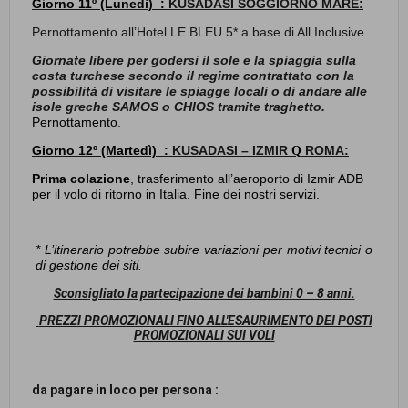
Giorno
11º (Lunedì) :
KUSADASI SOGGIORNO MARE:
Pernottamento all’Hotel LE BLEU 5* a base di All Inclusive
Giornate libere per godersi il sole e la spiaggia sulla
costa turchese secondo il regime contrattato con la
possibilità di visitare le spiagge locali o di andare alle
isole greche SAMOS o CHIOS tramite traghetto.
Pernottamento
.
Giorno
12º (Martedì) :
KUSADASI – IZMIR
ROMA:
Q
Prima colazione
, trasferimento all’aeroporto di Izmir ADB
per il volo di ritorno in Italia. Fine dei nostri servizi.
* L’itinerario potrebbe subire variazioni per motivi tecnici o
di gestione dei siti.
Sconsigliato la partecipazione dei bambini 0 – 8 anni.
PREZZI PROMOZIONALI FINO ALL'ESAURIMENTO DEI POSTI
PROMOZIONALI SUI VOLI
da pagare in loco per persona :