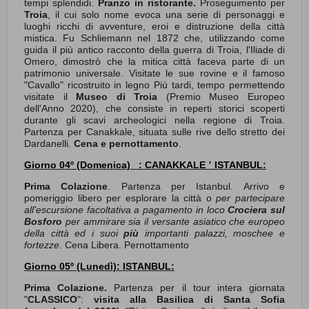
tempi splendidi.
Pranzo in ristorante.
Proseguimento per
Troia
, il cui solo nome evoca una serie di personaggi e
luoghi ricchi di avventure, eroi e distruzione della città
mistica. Fu Schliemann nel 1872 che, utilizzando come
guida il più antico racconto della guerra di Troia, l'Iliade di
Omero, dimostrò che la mitica città faceva parte di un
patrimonio universale. Visitate le sue rovine e il famoso
"Cavallo" ricostruito in legno Più tardi, tempo permettendo
visitate il
Museo di Troia
(Premio Museo Europeo
dell'Anno 2020), che consiste in reperti storici scoperti
durante gli scavi archeologici nella regione di Troia.
Partenza per Canakkale, situata sulle rive dello stretto dei
Dardanelli.
Cena e pernottamento
.
Giorno 04º
(Domenica)
:
CANAKKALE
I
STANBUL
:
’
Prima Colazione
. Partenza per Istanbul. Arrivo e
pomeriggio libero per esplorare la città o
per partecipare
all'escursione facoltativa a pagamento in loco
Crociera sul
Bosforo
per ammirare sia il versante asiatico che europeo
della città ed i suoi
più
importanti palazzi, moschee e
fortezze
. Cena Libera. Pernottamento
Giorno 05º (Lunedì): ISTANBUL:
Prima Colazione.
Partenza per il tour intera giornata
"
CLASSICO
":
visita alla Basilica di Santa Sofia