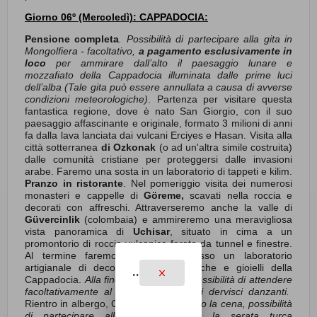
Giorno 06º (Mercoledì): CAPPADOCIA:
Pensione completa
. Possibilità di partecipare alla gita in
Mongolfiera - facoltativo,
a pagamento esclusivamente in
loco
per ammirare dall’alto il paesaggio lunare e
mozzafiato della Cappadocia illuminata dalle prime luci
dell’alba
(Tale gita può essere annullata a causa di avverse
condizioni meteorologiche)
. Partenza per visitare questa
fantastica regione, dove è nato San Giorgio, con il suo
paesaggio affascinante e originale, formato 3 milioni di anni
fa dalla lava lanciata dai vulcani Erciyes e Hasan. Visita alla
città sotterranea
di Ozkonak
(o ad un'altra simile costruita)
dalle comunità cristiane per proteggersi dalle invasioni
arabe. Faremo una sosta in un laboratorio di tappeti e kilim.
Pranzo in ristorante
. Nel pomeriggio visita dei numerosi
monasteri e cappelle di
Göreme,
scavati nella roccia e
decorati con affreschi. Attraverseremo anche la valle di
Güvercinlik
(colombaia) e ammireremo una meravigliosa
vista panoramica di
Uchisar
, situato in cima a un
promontorio di roccia vulcanica forato da tunnel e finestre.
Al termine faremo una sosta presso un laboratorio
artigianale di decorazioni, pietre tipiche e gioielli della
..
Cappadocia.
Alla fine della giornata, possibilità di attendere
facoltativamente al ballo spirituale dei dervisci danzanti.
Rientro in albergo, Cena.
In serata dopo la cena, possibilità
di partecipare allo spettacolo per la serata turca
...