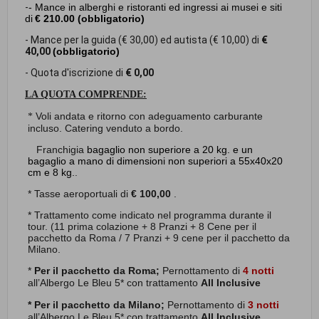
-
-
Mance in alberghi e ristoranti ed ingressi ai musei e siti
di
€ 210.00
(obbligatorio)
- Mance per la guida (€ 30,00) ed autista (€ 10,00) di
€
40,00
(obbligatorio)
- Quota d'iscrizione di
€ 0,00
LA QUOTA COMPRENDE:
Voli andata e ritorno con adeguamento carburante
*
incluso. Catering venduto a bordo.
Franchigia
bagaglio non superiore a 20 kg. e un
bagaglio a mano di dimensioni non superiori
a 55x40x20
cm e 8 kg.
.
* Tasse aeroportuali di
€ 100,00
.
* Trattamento come indicato nel programma durante il
tour. (11 prima colazione + 8 Pranzi + 8 Cene per il
pacchetto da Roma / 7 Pranzi + 9 cene per il pacchetto da
Milano.
*
Per il pacchetto da Roma;
Pernottamento di
4 notti
all’Albergo Le Bleu 5* con trattamento
All Inclusive
*
Per il pacchetto da Milano;
Pernottamento di
3 notti
all’Albergo Le Bleu 5* con trattamento
All Inclusive