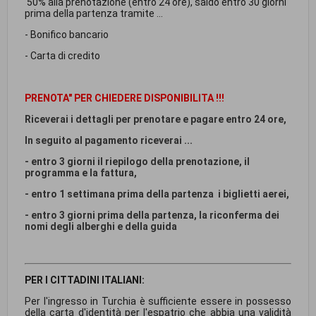
50% alla prenotazione (entro 24 ore), saldo entro 30 giorni
prima della partenza tramite ...
- Bonifico bancario
- Carta di credito
PRENOTA" PER CHIEDERE DISPONIBILITA !!!
Riceverai i dettagli per prenotare e pagare entro 24 ore,
In seguito al pagamento riceverai ...
- entro 3 giorni il riepilogo della prenotazione, il
programma e la fattura,
- entro 1 settimana prima della partenza i biglietti aerei,
- entro 3 giorni prima della partenza, la riconferma dei
nomi degli alberghi e della guida
PER I CITTADINI ITALIANI:
Per l'ingresso in Turchia è sufficiente essere in possesso
della carta d'identità per l'espatrio che abbia una validità