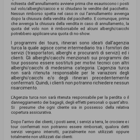
richiesta dell'annullamento avviene prima che esauriscono i posti
sul volo/alberghi/caicco e si chiudano le vendite del pacchetto.
Nessun rimborso spetta nel caso in cui l'annullamento avvenga
dopo la chiusura della vendita del pacchetto. E comunque, prima
che avvenga la chiusura della vendita in caso di annullamento, la
quota del volo non è rimborsabile ed alcuni alberghi/caicchi
potrebbero applicare una quota di no-show.
I programmi dei tours, itinerari sono ideati dall'agenzia
turca la quale agisce come intermediario tra i fornitori dei
servizi (trasportatori, alberghi e procuranti di servizi) ed i
clienti. Gli alberghi/caicchi menzionati sui programmi dei
tour possono essere sostituti per motivi tecnici con altri
alberghi/caicchi di medesima categoria. L'agenzia turca
non sarà ritenuta responsabile per le variazioni degli
alberghi/caicchi e/o degli itinerari precedentemente
confermati. Quindi, i clienti non potranno richiedere nessun
risarcimento.
L'Agenzia turca non sarà ritenuta responsabile per la perdita o il
danneggiamento dei bagagli, degli effetti personali o quant'altro.
Si presume che ogni cliente sia in possesso della relativa
copertura assicurativa.
Dopo l'arrivo dei clienti, i posti aerei, i servizi a terra, le crociere e i
tour confermati non potranno essere rimborsati, qualora detti
servizi vengano interrotti, parzialmente non utilizzati oppure
totalmente non utilizzati dai clienti.