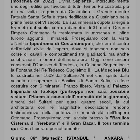
(moschea dal 2022)
"Divina Sapienza", indiscutibilmente
uno degli edifici più favolosi di tutti i tempi. Fu costruita più
di una volta: la prima da Costantino il Grande mentre
l’attuale Santa Sofia è stata riedificata da Giustiniano nella
prima metà del VI secolo. La sua immensa cupola si erge a
55 metri dal suolo, con un diametro di 31 metri. Durante
l'Impero Ottomano fu trasformata in moschea e infine
furono aggiunti i minareti. Proseguiamo con la visita
all'antico
Ippodromo di Costantinopoli
, che era il centro
dell'attività civile dell'impero, dove si tenevano non solo
corse di cavalli e combattimenti tra gladiatori, ma anche
celebrazioni in onore dell'imperatore. Oggi sono ancora
conservati l'Obelisco di Teodosio, la Colonna Serpentina e
la Fontana del Re Tedesco Guglielmo II.
La Moschea Blu
fu costruita nel 1609 dal Sultano Ahmet che, spinto dalla
volontà di superare la Basilica di Santa Sofia, la fece
costruire con 6 minareti. Pranzo libero. Visita al
Palazzo
Imperiale di Topkapi (purtroppo non sarà possibile
visitare l’Harem a causa dell’intensità della giornata),
dimora dei Sultani per quasi quattro secoli, la cui
architettura con le magnifiche decorazioni rendono
testimonianza della potenza e maestosità dell’Impero
Ottomano. Proseguiremo con la visita presso la
’’Basilica
Cisterna di Yerebatan’’
e il
Gran Bazar.
Il tour termina
qui
. Cena Libera e pernottamento.
Giorno 06º (Martedì): ISTANBUL
ANKARA
’
’