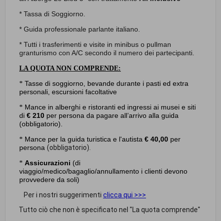
* Tassa di Soggiorno.
* Guida professionale parlante italiano.
* Tutti i trasferimenti e visite in minibus o pullman
granturismo con A/C secondo il numero dei partecipanti.
LA QUOTA NON COMPRENDE:
Tasse di soggiorno, bevande durante i pasti ed extra
*
personali, escursioni facoltative
Mance in alberghi e ristoranti ed ingressi ai musei e siti
*
di
€ 210
per persona da pagare
all’arrivo alla guida
(obbligatorio).
Mance per la guida turistica e l'autista
€ 40,00
per
*
persona
(obbligatorio).
Assicurazioni
(di
*
viaggio/medico/bagaglio/annullamento i clienti devono
provvedere da soli)
Per i nostri suggerimenti
clicca qui >>>
Tutto ciò che non è specificato nel "La quota comprende"