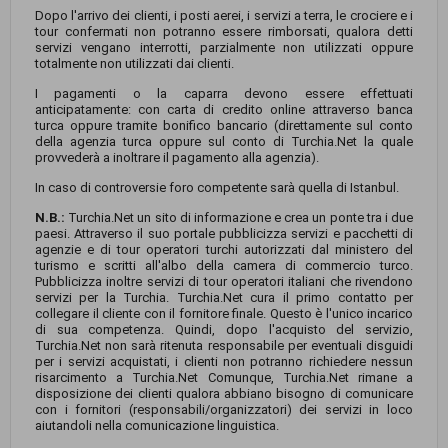
Dopo l'arrivo dei clienti, i posti aerei, i servizi a terra, le crociere e i
tour confermati non potranno essere rimborsati, qualora detti
servizi vengano interrotti, parzialmente non utilizzati oppure
totalmente non utilizzati dai clienti.
I pagamenti o la caparra devono essere effettuati
anticipatamente: con carta di credito online attraverso banca
turca oppure tramite bonifico bancario (direttamente sul conto
della agenzia turca oppure sul conto di Turchia.Net la quale
provvederà a inoltrare il pagamento alla agenzia).
In caso di controversie foro competente sarà quella di Istanbul.
N.B.:
Turchia.Net un sito di informazione e crea un ponte tra i due
paesi. Attraverso il suo portale pubblicizza servizi e pacchetti di
agenzie e di tour operatori turchi autorizzati dal ministero del
turismo e scritti all'albo della camera di commercio turco.
Pubblicizza inoltre servizi di tour operatori italiani che rivendono
servizi per la Turchia. Turchia.Net cura il primo contatto per
collegare il cliente con il fornitore finale. Questo è l'unico incarico
di sua competenza. Quindi, dopo l'acquisto del servizio,
Turchia.Net non sarà ritenuta responsabile per eventuali disguidi
per i servizi acquistati, i clienti non potranno richiedere nessun
risarcimento a Turchia.Net Comunque, Turchia.Net rimane a
disposizione dei clienti qualora abbiano bisogno di comunicare
con i fornitori (responsabili/organizzatori) dei servizi in loco
aiutandoli nella comunicazione linguistica.