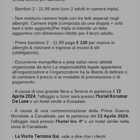
- Bambini 2 - 11,99 anni (con 2 adulti in camera tripla)
- Non esistono camere triple con tre letti seperati negli
alberghi.
Camere triple
(composta da una doppia + sofa
bed o letto aggiunto)
Per tripla si intende un letto
aggiuntivo con dimensioni ridotte per il terzo adulto.
- Primo bambino 2 - 11,99 paga
€ 120
per mance in
alberghi & ristoranti e ingressi ai musei & siti
(obbligatorio).
- Escursione mongolfiera e jeep safari sono attività
organizzate da terzi.La responsabilità legale appartiene
all’organizzatore e l’organizzatore ha la libertà di definire o
di cambiare il prezzo e la modalità di prenotazione o di
pagamento.
- A causa di una grande fiera a Smirne in partenza il
13
Aprile 2024
, l'alloggio a Izmir sarà presso
l'hotel Korumar
De Luxe
o un hotel simile a Kusadasi.
- A causa di una commemorazione della Prima Guerra
Mondiale a Canakkale, per la partenza del
13 Aprile 2024
,
l'alloggio sarà presso
l'hotel Iris 4*
o un hotel simile nella
zona di Canakkale.
-
La Visita Termina Qui
, vale a dire che i clienti