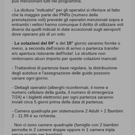
può menzionarli tutti nel programma.
- La dicitura “indicativi” per gli operativi si riferisce al fatto
che la maggior parte dei PNRs (numero della
prenotazione voli) prevede gli operativi menzionati sopra e
entrambi i vettori hanno comunque il diritto di utilizzare voli
diversi da quelli indicati in date eccezionali sugli aeroporti
dove operano più di un volo.
-
Le colazioni del
04°
e del
10°
giorno saranno fornite o
meno, a seconda dell'orario di arrivo o partenza transfer
e/o apertura ristorante dell'hotel. Le strutture non
rimborsano alcun importo per queste colazioni mancati.
- Trattandosi di partenze base regolare, la distribuzione
degli autobus e l'assegnazione delle guide possono
variare ogni giorno.
- Dettagli operativi (alberghi riconfermati, il nome e
numero cellulare della guida, il numero di emergenza
7/24) e i biglietti elettronici per ogni partenza saranno
inviati circa 5 giorni prima della data di partenza.
- Camera quadrupla per sistemazione 2 Adulti + 2 Bambini
2 - 11,99 è su richiesta.
Non ci sono camere quadruple (famiglie con 2 bambini
pernotta in 2 camere doppie oppure in 1 camera tripla
senza sconto per bambini)