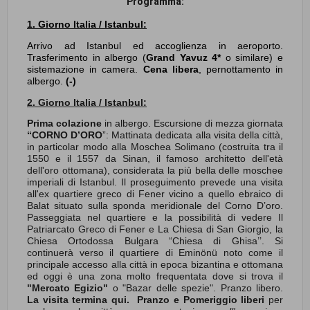
Programma:
1. Giorno Italia / Istanbul:
Arrivo ad Istanbul ed accoglienza in aeroporto.
Trasferimento in albergo (
Grand Yavuz 4*
o similare) e
sistemazione in camera.
Cena libera
, pernottamento in
albergo.
(-)
2. Giorno Italia / Istanbul:
Prima colazione
in albergo. Escursione di mezza giornata
“CORNO D’ORO
”: Mattinata dedicata alla visita della città,
in particolar modo alla Moschea Solimano (costruita tra il
1550 e il 1557 da Sinan, il famoso architetto dell'età
dell'oro ottomana), considerata la più bella delle moschee
imperiali di Istanbul. Il proseguimento prevede una visita
all'ex quartiere greco di Fener vicino a quello ebraico di
Balat situato sulla sponda meridionale del Corno D’oro.
Passeggiata nel quartiere e la possibilità di vedere Il
Patriarcato Greco di Fener e La Chiesa di San Giorgio, la
Chiesa Ortodossa Bulgara “Chiesa di Ghisa’’. Si
continuerà verso il quartiere di Eminönü noto come il
principale accesso alla città in epoca bizantina e ottomana
ed oggi è una zona molto frequentata dove si trova il
"Mercato Egizio"
o "Bazar delle spezie".
Pranzo libero.
La visita termina qui.
Pranzo e Pomeriggio liberi
per