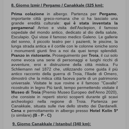
8. Giorno Izmir / Pergamo / Canakkale (325 km):
Prima colazione
in albergo.
Partenza per
Pergamo
,
importante città greco-romana che ci ha lasciato una
grande eredità culturale:
qui è stata inventata la
pergamena!
Arrivo e visita dell'Asclepion, il famoso
ospedale del mondo antico, dedicato al dio della salute,
Esculapio. Qui visse il famoso medico Galeno. Le gallerie
del sonno, il piccolo teatro per i pazienti, le piscine, la
lunga strada antica e il cortile con le colonne ioniche sono
i monumenti giunti fino a noi da quei tempi splendidi.
Pranzo in ristorante.
Proseguimento per
Troia
, il cui solo
nome evoca una serie di personaggi e luoghi ricchi di
avventure, eroi e distruzione della città mistica. Fu
Schliemann nel 1872 che, utilizzando come guida il più
antico racconto della guerra di Troia, l'Iliade di Omero,
dimostrò che la mitica città faceva parte di un patrimonio
universale. Visitate le sue rovine e il famoso "Cavallo"
ricostruito in legno Più tardi, tempo permettendo visitate il
Museo di Troia
(Premio Museo Europeo dell'Anno 2020),
che consiste in reperti storici scoperti durante gli scavi
archeologici nella regione di Troia. Partenza per
Canakkale, situata sulle rive dello stretto dei Dardanelli.
Cena
e
pernottamento in albergo presso
Hotel Kolin 5*
(o similare)
.
(B - P - C)
9. Giorno Canakkale / Istanbul (340 km):