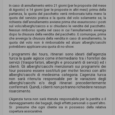
In caso di annullamento entro 21 giorni (per le proposte del mese
di Agosto) e 14 giorni (per le proposte in altri mesi) prima della
partenza, la quota del pacchetto verrà rimborsata tutta meno la
quota del servizio pratica e la quota del volo solamente se, la
richiesta dell'annullamento avviene prima che esauriscono i posti
sul volo/alberghi/caicco e si chiudano le vendite del pacchetto.
Nessun rimborso spetta nel caso in cui l'annullamento avvenga
dopo la chiusura della vendita del pacchetto. E comunque, prima
che avvenga la chiusura della vendita in caso di annullamento, la
quota del volo non è rimborsabile ed alcuni alberghi/caicchi
potrebbero applicare una quota di no-show.
I programmi dei tours, itinerari sono ideati dall'agenzia
turca la quale agisce come intermediario tra i fornitori dei
servizi (trasportatori, alberghi e procuranti di servizi) ed i
clienti. Gli alberghi/caicchi menzionati sui programmi dei
tour possono essere sostituti per motivi tecnici con altri
alberghi/caicchi di medesima categoria. L'agenzia turca
non sarà ritenuta responsabile per le variazioni degli
alberghi/caicchi e/o degli itinerari precedentemente
confermati. Quindi, i clienti non potranno richiedere nessun
risarcimento.
L'Agenzia turca non sarà ritenuta responsabile per la perdita o il
danneggiamento dei bagagli, degli effetti personali o quant'altro.
Si presume che ogni cliente sia in possesso della relativa
copertura assicurativa.