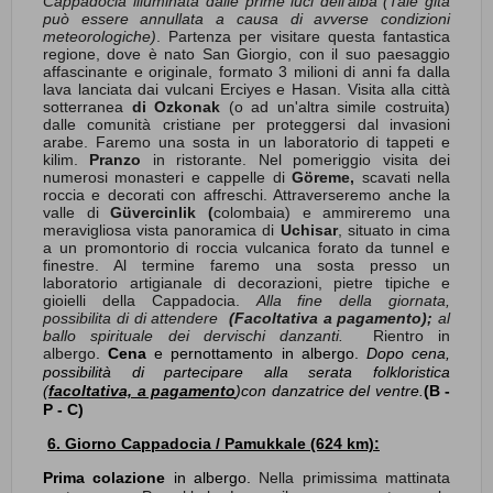
Cappadocia illuminata dalle prime luci dell’alba
(Tale gita
può essere annullata a causa di avverse condizioni
meteorologiche)
. Partenza per visitare questa fantastica
regione, dove è nato San Giorgio, con il suo paesaggio
affascinante e originale, formato 3 milioni di anni fa dalla
lava lanciata dai vulcani Erciyes e Hasan. Visita alla città
sotterranea
di Ozkonak
(o ad un'altra simile costruita)
dalle comunità cristiane per proteggersi dal invasioni
arabe. Faremo una sosta in un laboratorio di tappeti e
kilim.
Pranzo
in ristorante. Nel pomeriggio visita dei
numerosi monasteri e cappelle di
Göreme,
scavati nella
roccia e decorati con affreschi. Attraverseremo anche la
valle di
Güvercinlik (
colombaia) e ammireremo una
meravigliosa vista panoramica di
Uchisar
, situato in cima
a un promontorio di roccia vulcanica forato da tunnel e
finestre. Al termine faremo una sosta presso un
laboratorio artigianale di decorazioni, pietre tipiche e
gioielli della Cappadocia.
Alla fine della giornata,
possibilita di di attendere
(Facoltativa a pagamento);
al
ballo spirituale dei dervischi danzanti.
Rientro in
albergo
.
Cena
e pernottamento in albergo.
Dopo cena,
possibilità di partecipare alla serata folkloristica
(
facoltativa, a pagamento
)con danzatrice del ventre.
(B -
P - C)
6. Giorno Cappadocia / Pamukkale (624 km):
Prima colazione
in albergo.
Nella primissima mattinata