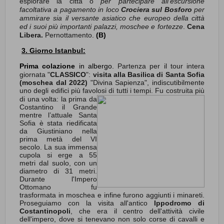
esplorare la città o
per partecipare all'escursione
facoltativa a pagamento in loco
Crociera sul
Bosforo
per
ammirare sia il versante asiatico che europeo della città
ed i suoi più importanti palazzi, moschee e fortezze
.
Cena
Libera.
Pernottamento
.
(B)
3. Giorno Istanbul:
Prima colazione
in albergo.
Partenza per il tour intera
giornata "
CLASSICO
":
visita alla Basilica di Santa Sofia
(moschea dal 2022)
"Divina Sapienza", indiscutibilmente
uno degli edifici più favolosi di tutti i tempi.
Fu costruita più
di una volta: la prima da
Costantino il Grande
mentre l’attuale Santa
Sofia è stata riedificata
da Giustiniano nella
prima metà del VI
secolo. La sua immensa
cupola si erge a 55
metri dal suolo, con un
diametro di 31 metri.
Durante l'Impero
Ottomano fu
trasformata in moschea e infine furono aggiunti i minareti.
Proseguiamo con la visita all'antico
Ippodromo di
Costantinopoli
, che era il centro dell'attività civile
dell'impero, dove si tenevano non solo corse di cavalli e