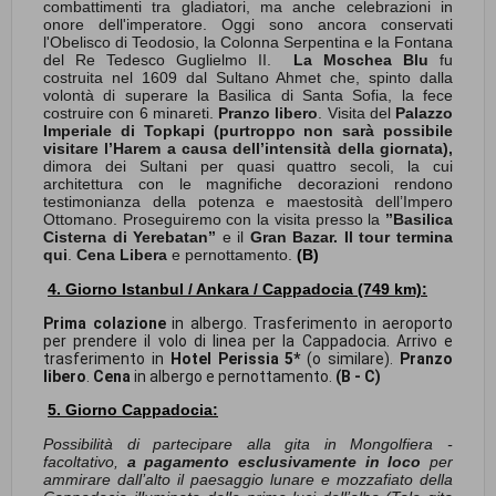
combattimenti tra gladiatori, ma anche celebrazioni in
onore dell'imperatore. Oggi sono ancora conservati
l'Obelisco di Teodosio, la Colonna Serpentina e la Fontana
del Re Tedesco Guglielmo II.
La Moschea Blu
fu
costruita nel 1609 dal Sultano Ahmet che, spinto dalla
volontà di superare la Basilica di Santa Sofia, la fece
costruire con 6 minareti.
Pranzo libero
. Visita del
Palazzo
Imperiale di Topkapi (purtroppo non sarà possibile
visitare l’Harem a causa dell’intensità della giornata),
dimora dei Sultani per quasi quattro secoli, la cui
architettura con le magnifiche decorazioni rendono
testimonianza della potenza e maestosità dell’Impero
Ottomano. Proseguiremo con la visita presso la
’’Basilica
Cisterna di Yerebatan’’
e il
Gran Bazar.
Il tour termina
qui
.
Cena Libera
e pernottamento.
(B)
4. Giorno Istanbul / Ankara / Cappadocia (749 km):
Prima colazione
in albergo. Trasferimento in aeroporto
per prendere il volo di linea per la Cappadocia. Arrivo e
trasferimento in
Hotel Perissia 5*
(o similare).
Pranzo
libero
.
Cena
in albergo e pernottamento.
(B - C)
5. Giorno Cappadocia:
Possibilità di partecipare alla gita in Mongolfiera -
facoltativo,
a pagamento esclusivamente in loco
per
ammirare dall’alto il paesaggio lunare e mozzafiato della