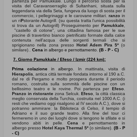
partenza per Pamukkale. Lungo il percorso sosta per la
visita del Caravanserraglio di Sultanhani, situata sulla
leggendaria via della Seta, fungeva da luogo di sosta per il
commercio, i pellegrinaggi e le carovane militari.
ranzo
in
un ri
P
storante Autogrill. (su questa tratta l’unica possibilità
si trova da un Autogrill) Proseguimento per
Pamukkale
,
"castello di cotone", una cittadina famosa per le sue
piscine di travertino bianco pietrificato formate dalla calce
contenuta nell'acqua delle sorgenti termali che si
sprigionano nella zona presso
Hotel Adem Pira 5*
(o
similare).
.
Cena
in albergo e pernottamento.
(B - P - C)
7. Giorno Pamukkale / Efeso / Izmir (224 km):
Prima colazione
in albergo.
In mattinata, visita di
Hierapolis
, antica città termale fondata intorno al 190 a.C.
dal re di Pergamo e molto prospera durante il periodo
romano, costruita sulla sommità delle piscine con un
bellissimo teatro e le rovine. Poi partenza per
Efeso
.
Pranzo
in ristorante
zona Selcuk.
Efeso
,
la città classica
meglio conservata della Turchia, costruita nel 1000 A.C. (i
resti che vediamo oggi risalgono al IV secolo A.C.), dove si
potranno ammirare: la Biblioteca di Celso, il tempio di
Adriano e il suo grande teatro. Alla fine del tour ci
fermeremo in uno dei luoghi dove si tengono le sfilate e si
vendono abiti in pelle.
Cena
e
pernottamento in
albergo presso
Hotel Kaya Thermal 5*
(o similare)
.
(B - P
- C)