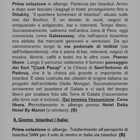
Prima colazione
in albergo.
Partenza per Istanbul. Arrivo
e dopo aver lasciato i bagagli in hotel, proseguiremo fino a
Ortaköy
, "il quartiere bohémien di Istanbul", situato sulle
rive del Bosforo. È un dedalo di vicoli, negozi di
antiquariato e artigianato, bar e ristoranti. Tempo libero.
Successivamente, saliremo nell'antica zona di Pera, oggi
conosciuta come
Galatasaray
, che nell'epoca bizantina
era abitata dai mercanti genovesi e veneziani. Da qui
cammineremo lungo la
via pedonale di Istiklal
(via
dell'Indipendenza), che è piena di bar, ristoranti, negozi di
musica, librerie, caffè e teatri, tra le altre cose.
Pranzo
libero
. Lungo il percorso visiteremo il famoso
passaggio
dei fiori "Çiçek Pasaji"
e la Chiesa di
Sant'Antonio di
Padova,
che è la chiesa più grande e importante di
Istanbul. È stata costruita dai cittadini di origine italiana su
progetto dell'architetto Giulio Mongari. Successivamente
arriveremo nel quartiere di Galata e ci sarà del tempo
libero per scattare foto alla Torre di Galata (l'ascensione
alla torre non è inclusa).
Qui termina l'escursione
.
Cena
libera.
P
ernottamento in albergo presso
Hotel Delta
Hotel By Mariot
(o similare)
.
.
(B)
8. Giorno Istanbul / Italia:
Prima colazione
in albergo. Trasferimento all'aeroporto di
Istanbul SAW per il volo di rientro in Italia via Istanbul.
(B)