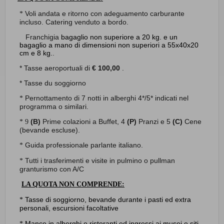
Voli andata e ritorno con adeguamento carburante
*
incluso.
Catering venduto a bordo.
Franchigia
bagaglio non superiore a 20 kg. e un
bagaglio a mano di dimensioni non superiori
a 55x40x20
cm e 8 kg.
.
* Tasse aeroportuali di
€ 100,00
.
* Tasse du soggiorno
Pernottamento di 7 notti in alberghi 4*/5* indicati nel
*
programma o similari.
(B)
Prime colazioni a Buffet, 4
(P)
Pranzi e 5
(C)
Cene
* 9
(bevande escluse).
Guida professionale parlante italiano.
*
Tutti i trasferimenti e visite in pulmino o pullman
*
granturismo con A/C
LA QUOTA NON COMPRENDE:
Tasse di soggiorno, bevande durante i pasti ed extra
*
personali, escursioni facoltative
Mance in alberghi e ristoranti ed ingressi ai musei e siti
*