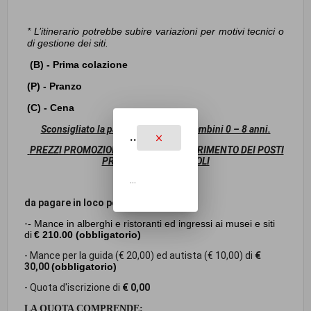
* L’itinerario potrebbe subire variazioni per motivi tecnici o
di gestione dei siti.
(B) - Prima colazione
(P) - Pranzo
(C) - Cena
Sconsigliato la partecipazione dei bambini 0 – 8 anni.
..
PREZZI PROMOZIONALI FINO ALL'ESAURIMENTO DEI POSTI
PROMOZIONALI SUI VOLI
...
da pagare in loco per persona :
-
-
Mance in alberghi e ristoranti ed ingressi ai musei e siti
di
€ 210.00
(obbligatorio)
- Mance per la guida (€ 20,00) ed autista (€ 10,00) di
€
30,00
(obbligatorio)
- Quota d'iscrizione di
€ 0,00
LA QUOTA COMPRENDE: